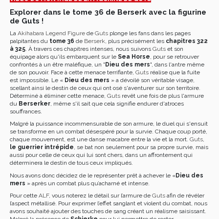
Explorer dans le tome 36 de Berserk avec la figurine
de Guts !
La
Akihabara Legend Figure
de
Guts
plonge les fans dans les pages
palpitantes du
tome 36
de
Berserk
, plus précisément les
chapitres 322
à 325
. À travers ces chapitres intenses, nous suivons
Guts
et son
équipage alors qu'ils embarquent sur le
Sea Horse
, pour se retrouver
confrontés à un être maléfique, un "
Dieu des mers
", dans l'antre même
de son pouvoir. Face à cette menace terrifiante,
Guts
réalise que la fuite
est impossible. Le «
Dieu des mers
» a dévoilé son véritable visage,
scellant ainsi le destin de ceux qui ont osé s'aventurer sur son territoire.
Déterminé à éliminer cette menace,
Guts
revêt une fois de plus l'armure
du
Berserker
, même s'il sait que cela signifie endurer d'atroces
souffrances.
Malgré la puissance incommensurable de son armure, le duel qui s'ensuit
se transforme en un combat désespéré pour la survie. Chaque coup porté,
chaque mouvement, est une danse macabre entre la vie et la mort.
Guts
,
le guerrier intrépide
, se bat non seulement pour sa propre survie, mais
aussi pour celle de ceux qui lui sont chers, dans un affrontement qui
déterminera le destin de tous ceux impliqués.
Nous avons donc décidez de le représenter prêt à achever le «
Dieu des
mers
» après un combat plus qu’acharné et intense.
Pour cette
ALF
, vous noterez le détail sur l’armure de
Guts
afin de révéler
l’aspect métallisé. Pour exprimer l’effet sanglant et violent du combat, nous
avons souhaité ajouter des touches de sang créant un réalisme saisissant.