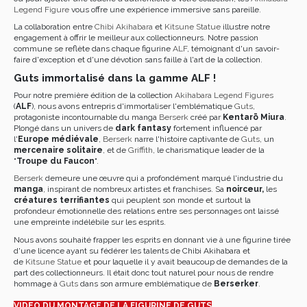
Legend Figure
vous offre une expérience immersive sans pareille.
La collaboration entre
Chibi Akihabara
et
Kitsune Statue
illustre notre
engagement à offrir le meilleur aux collectionneurs. Notre passion
commune se reflète dans chaque figurine
ALF
, témoignant d'un savoir-
faire d'exception et d'une dévotion sans faille à l'art de la collection.
Guts immortalisé dans la gamme ALF !
Pour notre première édition de la collection
Akihabara Legend Figures
(
ALF
), nous avons entrepris d'immortaliser l'emblématique
Guts
,
protagoniste incontournable du manga
Berserk
créé par
Kentarō Miura
.
Plongé dans un univers de
dark fantasy
fortement influencé par
l'
Europe médiévale
,
Berserk
narre l'histoire captivante de
Guts
, un
mercenaire solitaire
, et de
Griffith
, le charismatique leader de la
"
Troupe du Faucon
".
Berserk
demeure une œuvre qui a profondément marqué l'industrie du
manga
, inspirant de nombreux artistes et franchises. Sa
noirceur,
les
créatures terrifiantes
qui peuplent son monde et surtout la
profondeur émotionnelle des relations entre ses personnages ont laissé
une empreinte indélébile sur les esprits.
Nous avons souhaité frapper les esprits en donnant vie à une figurine tirée
d'une licence ayant su fédérer les talents de Chibi Akihabara et
de
Kitsune Statue
et pour laquelle il y avait beaucoup de demandes de la
part des collectionneurs. Il était donc tout naturel pour nous de rendre
hommage à
Guts
dans son armure emblématique de
Berserker
.
VIDEO DU MONTAGE DE LA FIGURINE DE GUTS