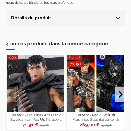
noue dans les ténèbres les plus profondes.
Détails du produit
4 autres produits dans la même catégorie :
-10%
Promo !
-70,89 €
Berserk - Figurine Guts Black
Berserk - Pack Exclusif
Swordsman Pop Up Parade L
Figurines Guts Berserker &
Size
Guts Akihabara Legend Figure
71,91 €
289,00 €
79,90 €
359,89 €
1/8...