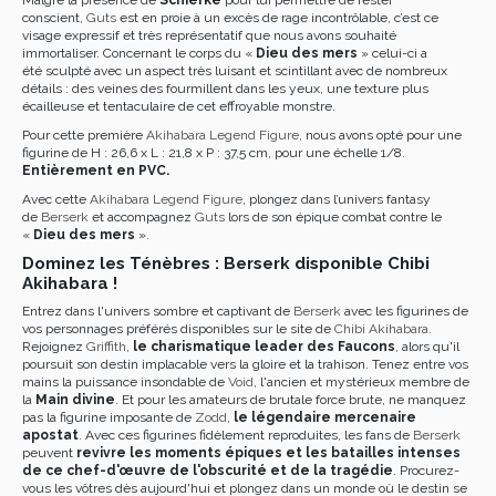
Malgré la présence de
Schierke
pour lui permettre de rester
conscient,
Guts
est en proie à un excès de rage incontrôlable, c’est ce
visage expressif et très représentatif que nous avons souhaité
immortaliser. Concernant le corps du «
Dieu des mers
» celui-ci a
été sculpté avec un aspect très luisant et scintillant avec de nombreux
détails : des veines des fourmillent dans les yeux, une texture plus
écailleuse et tentaculaire de cet effroyable monstre.
Pour cette première
Akihabara Legend Figure
, nous avons opté pour une
figurine de H : 26,6 x L : 21,8 x P : 37,5 cm, pour une échelle 1/8.
Entièrement en PVC.
Avec cette
Akihabara Legend Figure
, plongez dans l’univers fantasy
de
Berserk
et accompagnez
Guts
lors de son épique combat contre le
«
Dieu des mers
».
Dominez les Ténèbres : Berserk disponible Chibi
Akihabara !
Entrez dans l'univers sombre et captivant de
Berserk
avec les figurines de
vos personnages préférés disponibles sur le site de
Chibi Akihabara
.
Rejoignez
Griffith
,
le charismatique leader des Faucons
, alors qu'il
poursuit son destin implacable vers la gloire et la trahison. Tenez entre vos
mains la puissance insondable de
Void
, l'ancien et mystérieux membre de
la
Main divine
. Et pour les amateurs de brutale force brute, ne manquez
pas la figurine imposante de
Zodd
,
le légendaire mercenaire
apostat
. Avec ces figurines fidèlement reproduites, les fans de
Berserk
peuvent
revivre les moments épiques et les batailles intenses
de ce chef-d'œuvre de l'obscurité et de la tragédie
. Procurez-
vous les vôtres dès aujourd'hui et plongez dans un monde où le destin se