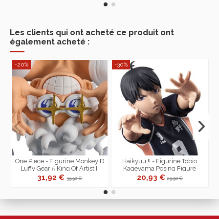
Les clients qui ont acheté ce produit ont
également acheté :
-20%
-30%
P
-
One Piece - Figurine Monkey D
Haikyuu !! - Figurine Tobio
Luffy Gear 5 King Of Artist II
Kageyama Posing Figure
31,92 €
20,93 €
39,90 €
29,90 €