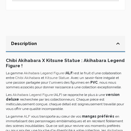
Description
Chibi Akihabara X Kitsune Statue : Akihabara Legend
Figure !
La gamme
Akihabara Legend Figure
(
ALF
) est le fruit d'une collaboration
entre
Chibi Akihabara
et
Kitsune Statue
. Avec un savoir-faire inégalé et
une passion partagée pour l'univers des figurines en
PVC
, nous nous
sommes associés pour donner naissance à une collection exceptionnelle.
Les
Akihabara Legend Figure
(ALF) se rapproche le plus à une
version
deluxe
recherchée par les collectionneurs. Chaque pièce est
méticuleusement conçue, chaque détail est soigneusement travaillé pour
vous offrir une qualité incomparable.
La gamme
ALF
vous transporte au cœur de vos
mangas préférés
en
immortalisant des personnages emblématiques et en recréant fidèlement
des scènes inoubliables. Que ce soit pour revivre vos moments préférés
ou pour ajouter une touche d'authenticité à votre collection, les
Akihabara