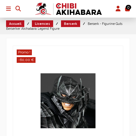
0
Accueil
Licences
Berserk
Berserk - Figurine Guts
Berserker Akihabara Legend Figure
Promo !
-60,00 €