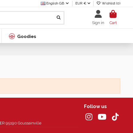
English GB
EUR €
Wishlist (
0
)
Sign in
Cart
Goodies
Follow us
 95190 Goussainville