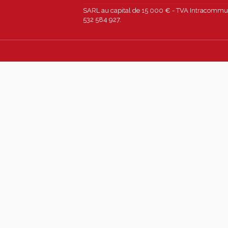
SARL au capital de 15 000 € - TVA Intracommun
532 584 927.