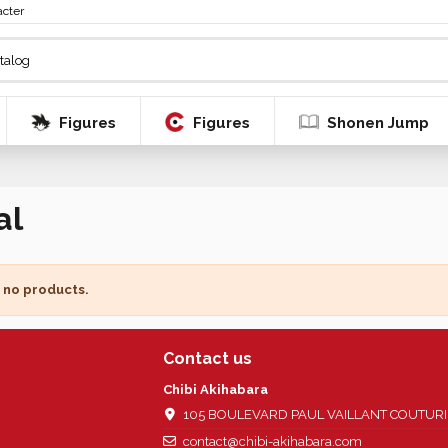
acter
Figures
Figures
Shonen Jump
al
 no products.
Contact us
Chibi Akihabara
105 BOULEVARD PAUL VAILLANT COUTURIER
contact@chibi-akihabara.com