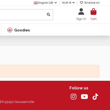
English GB
EUR €
Wishlist (
0
)
Sign in
Cart
Goodies
Follow us
 95190 Goussainville