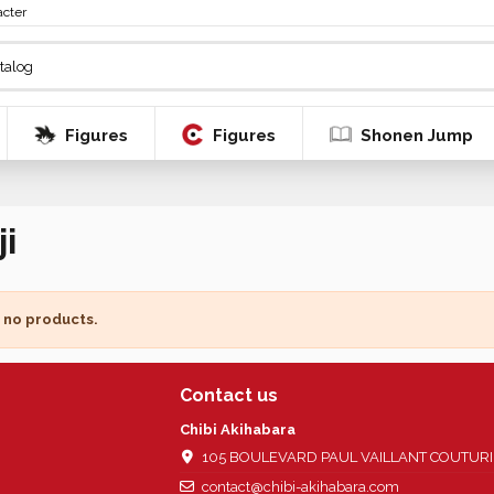
acter
Figures
Figures
Shonen Jump
i
 no products.
Contact us
Chibi Akihabara
105 BOULEVARD PAUL VAILLANT COUTURIER
contact@chibi-akihabara.com