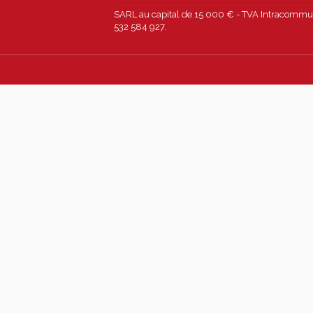
SARL au capital de 15 000 € - TVA Intracommun
532 584 927.