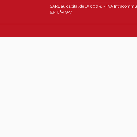
SARL au capital de 15 000 € - TVA Intracommun
532 584 927.