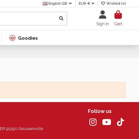
English GB
EUR €
Wishlist (
0
)
Sign in
Cart
Goodies
Follow us
 95190 Goussainville