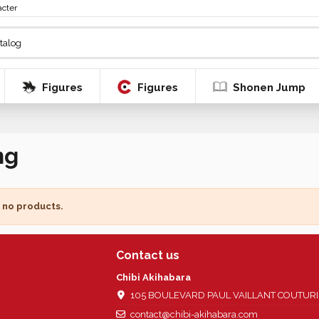
acter
Figures
Figures
Shonen Jump
ng
 no products.
Contact us
Chibi Akihabara
105 BOULEVARD PAUL VAILLANT COUTURIER
contact@chibi-akihabara.com