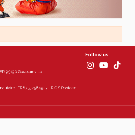
Follow us
 95190 Goussainville
autaire : FR87532584927 - R.C.S Pontoise