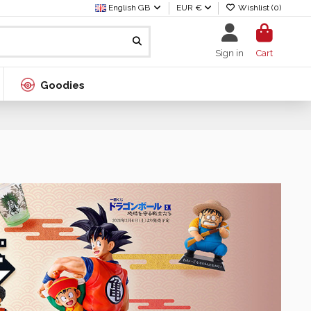
English GB
EUR €
Wishlist (
0
)
Sign in
Cart
Goodies