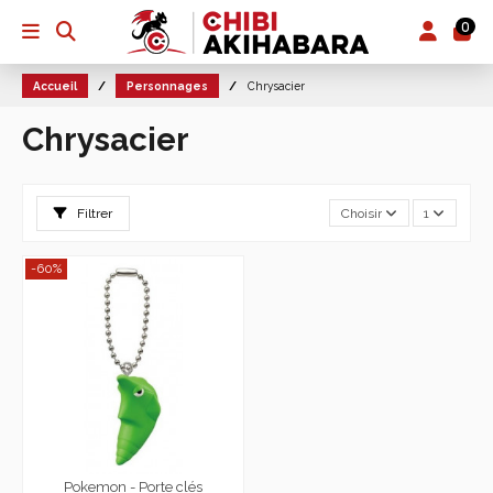
0
Accueil
Personnages
Chrysacier
Chrysacier
Filtrer
Choisir
1
-60%
Pokemon - Porte clés