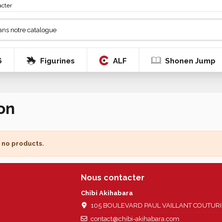
acter
6
Figurines
ALF
Shonen Jump
on
 no products.
Nous contacter
Chibi Akihabara
105 BOULEVARD PAUL VAILLANT COUTURIER
contact@chibi-akihabara.com