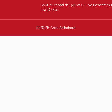
SARL au capital de 15 000 € - TVA Intracommun
532 584 927.
©2026
Chibi Akihabara