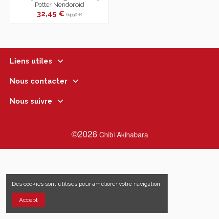
Potter Nendoroid
32,45 €
64,90 €
Liens utiles
Nous contacter
Nous suivre
©2026
Chibi Akihabara
Des cookies sont utilisés pour améliorer votre navigation.
Accept