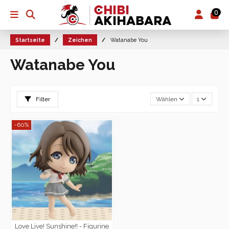
0
Startseite
Zeichen
Watanabe You
Watanabe You
Filter
Wählen
1
-60%
Love Live! Sunshine!! - Figurine