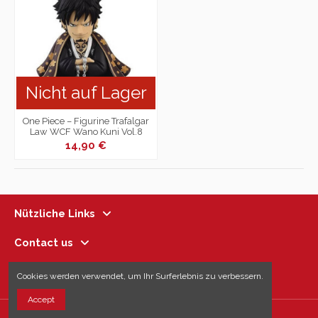
Nicht auf Lager
One Piece – Figurine Trafalgar
Law WCF Wano Kuni Vol.8
14,90 €
Nützliche Links
Contact us
Follow us
Cookies werden verwendet, um Ihr Surferlebnis zu verbessern.
Accept