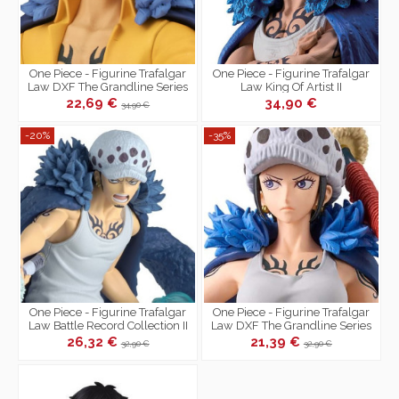
One Piece - Figurine Trafalgar
One Piece - Figurine Trafalgar
Law DXF The Grandline Series
Law King Of Artist II
Extra.
22,69 €
34,90 €
34,90 €
-20%
-35%
One Piece - Figurine Trafalgar
One Piece - Figurine Trafalgar
Law Battle Record Collection II
Law DXF The Grandline Series
Extra Change Ver.
26,32 €
21,39 €
32,90 €
32,90 €