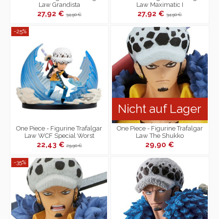
Law Grandista
Law Maximatic I
27,92 €
27,92 €
34,90 €
34,90 €
-25%
Nicht auf Lager
One Piece - Figurine Trafalgar
One Piece - Figurine Trafalgar
Law WCF Special Worst
Law The Shukko
Generation
22,43 €
29,90 €
29,90 €
-35%