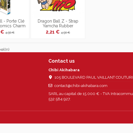
l - Porte Clé
Dragon Ball Z - Strap
omics Charm
Yamcha Rubber
ction 03
3 €
2,21 €
4,90 €
4,90 €
kel(n)
Contact us
Chibi Akihabara
105 BOULEVARD PAUL VAILLANT COUTURIER
contact@chibi-akihabara.com
SARL au capital de 15 000 € - TVA Intracommun
532 584 927.