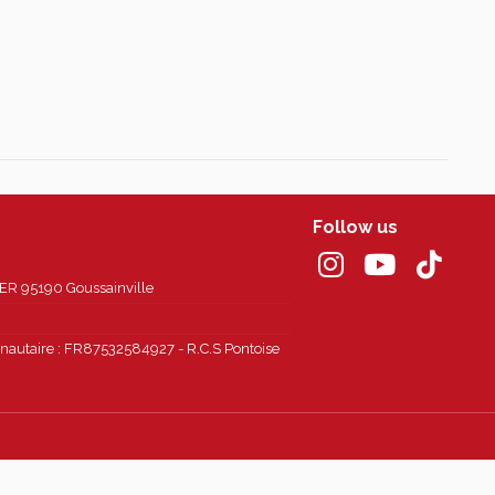
Follow us
 95190 Goussainville
autaire : FR87532584927 - R.C.S Pontoise