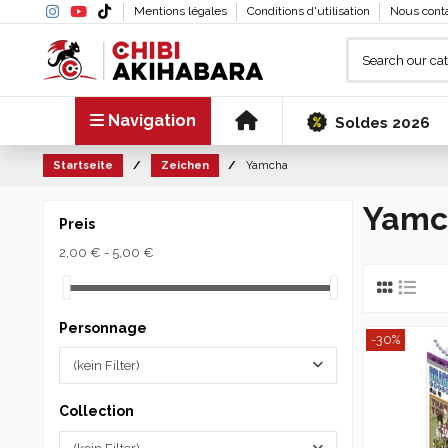
Mentions légales
Conditions d'utilisation
Nous cont
Navigation
Soldes 2026
Startseite
Zeichen
Yamcha
Yamc
Preis
2,00 € - 5,00 €
Personnage
-30%
(kein Filter)
Collection