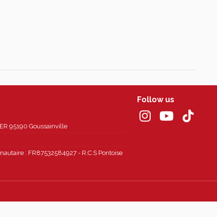
Follow us
 95190 Goussainville
autaire : FR87532584927 - R.C.S Pontoise