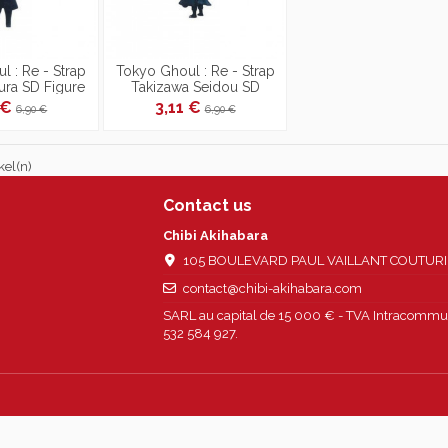
l : Re - Strap
Tokyo Ghoul : Re - Strap
ura SD Figure
Takizawa Seidou SD
chain
Figure Keychain
 €
3,11 €
6,90 €
6,90 €
kel(n)
Contact us
Chibi Akihabara
105 BOULEVARD PAUL VAILLANT COUTURIER
contact@chibi-akihabara.com
SARL au capital de 15 000 € - TVA Intracommun
532 584 927.