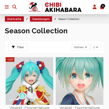
0
Startseite
Sammlungen
Season Collection
Season Collection
Filter
Wählen
2
-25%
Vocaloid - Figurine Hatsune
Vocaloid – Figurine Hatsune