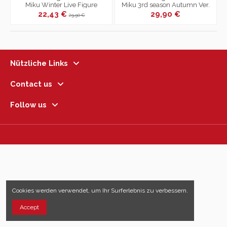
Miku Winter Live Figure
Miku 3rd season Autumn Ver.
22,43 €
29,90 €
29,90 €
Nützliche Links
Contact us
Follow us
Cookies werden verwendet, um Ihr Surferlebnis zu verbessern.
Accept