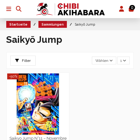
0
Startseite
Sammlungen
Saikyō Jump
Saikyō Jump
Filter
Wählen
1
-50%
Saikyo Jump N°11 – Novembre