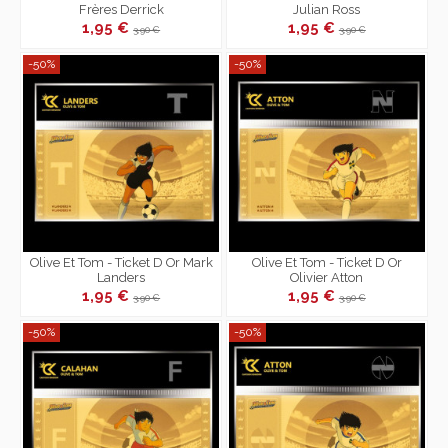
Frères Derrick
Julian Ross
1,95 €
1,95 €
3,90 €
3,90 €
-50%
-50%
Olive Et Tom - Ticket D Or Mark
Olive Et Tom - Ticket D Or
Landers
Olivier Atton
1,95 €
1,95 €
3,90 €
3,90 €
-50%
-50%