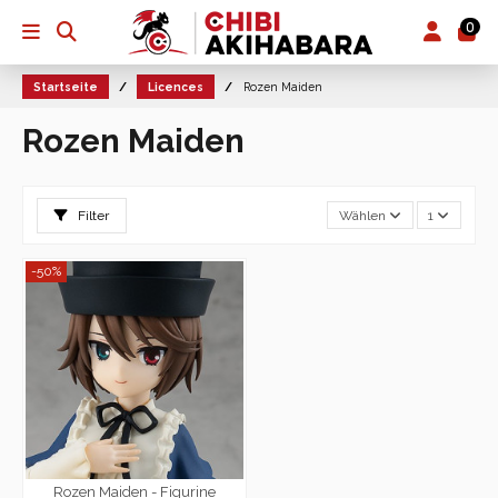
0
Startseite
Licences
Rozen Maiden
Rozen Maiden
Filter
Wählen
1
-50%
Rozen Maiden - Figurine