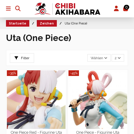
0
Startseite
Zeichen
Uta (One Piece)
Uta (One Piece)
Filter
Wählen
2
-35%
-45%
One Piece Red - Figurine Uta
One Piece - Figurine Uta