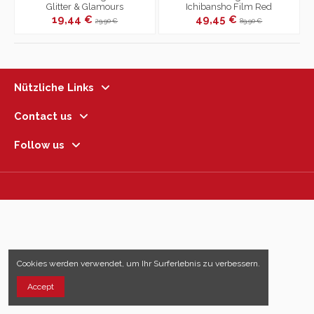
Glitter & Glamours
Ichibansho Film Red
19,44 €
49,45 €
29,90 €
89,90 €
Nützliche Links
Contact us
Follow us
Cookies werden verwendet, um Ihr Surferlebnis zu verbessern.
Accept