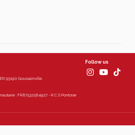
Follow us
 95190 Goussainville
autaire : FR87532584927 - R.C.S Pontoise