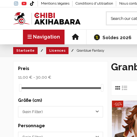
Mentions légales
Conditions d'utilisation
Nous cont
Navigation
Soldes 2026
Startseite
Licences
Granblue Fantasy
Granb
Preis
11,00 € - 30,00 €
Größe (cm)
-55%
(kein Filter)
Personnage