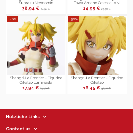
Sunraku Nendoroid
Towa Amane Celestial Vivi
38,94 €
14,95 €
64,90 €
29,90 €
-40%
-50%
Shangri-La Frontier - Figurine
Shangri-La Frontier - Figurine
Oikatzo Luminasta
Oikatzo
17,94 €
16,45 €
29,90 €
32,90 €
Nützliche Links
Contact us