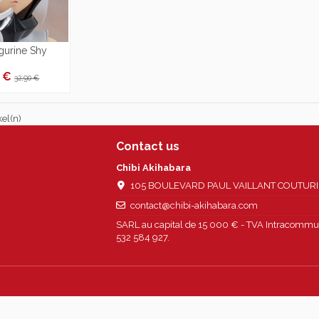
igurine Shy
5 €
32,90 €
kel(n)
Contact us
Chibi Akihabara
105 BOULEVARD PAUL VAILLANT COUTURIER
contact@chibi-akihabara.com
SARL au capital de 15 000 € - TVA Intracommun
532 584 927.