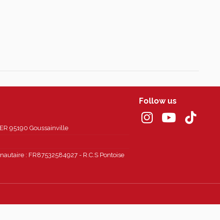
Follow us
 95190 Goussainville
autaire : FR87532584927 - R.C.S Pontoise