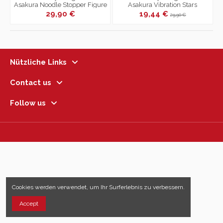
Asakura Noodle Stopper Figure
Asakura Vibration Stars
29,90 €
19,44 €
29,90 €
Nützliche Links
Contact us
Follow us
Cookies werden verwendet, um Ihr Surferlebnis zu verbessern.
Accept