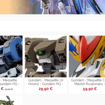
- Maquette
Gundam - Maquette Jo
Gundam - Maquette 
 Gundam HG -
Hound - Gundam HG -
Mashin Ryujinmaru 
Model Kit
1/72 Model Kit
Gundam HG - Model K
5 €
29,90 €
59,90 €
39,90 €