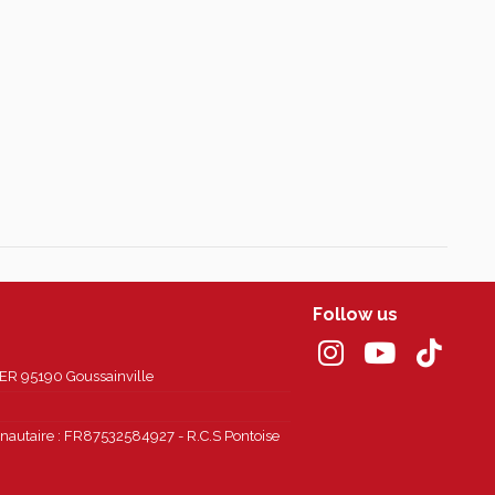
Follow us
 95190 Goussainville
autaire : FR87532584927 - R.C.S Pontoise