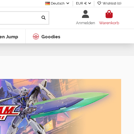
Deutsch
EUR €
Wishlist (
0
)
Anmelden
Warenkorb
en Jump
Goodies