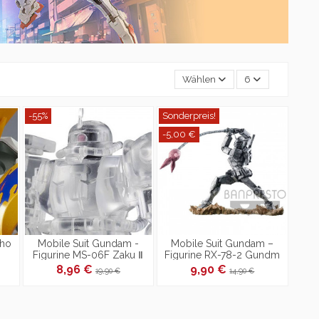
Wählen
6
-55%
Sonderpreis!
-5,00 €
Cho
Mobile Suit Gundam -
Mobile Suit Gundam –
-
Figurine MS-06F Zaku Ⅱ
Figurine RX-78-2 Gundm
it
Ver.B
Goukai Ver.B
8,96 €
9,90 €
19,90 €
14,90 €