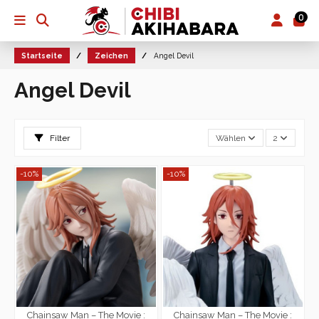
0
Startseite
Zeichen
Angel Devil
Angel Devil
Filter
Wählen
2
-10%
-10%
Chainsaw Man – The Movie :
Chainsaw Man – The Movie :