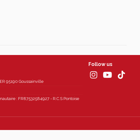
Follow us
 95190 Goussainville
autaire : FR87532584927 - R.C.S Pontoise