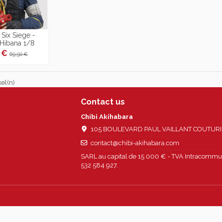
Six Siege -
 Hibana 1/8
3 €
69,90 €
kel(n)
Contact us
Chibi Akihabara
105 BOULEVARD PAUL VAILLANT COUTURIER
contact@chibi-akihabara.com
SARL au capital de 15 000 € - TVA Intracommun
532 584 927.