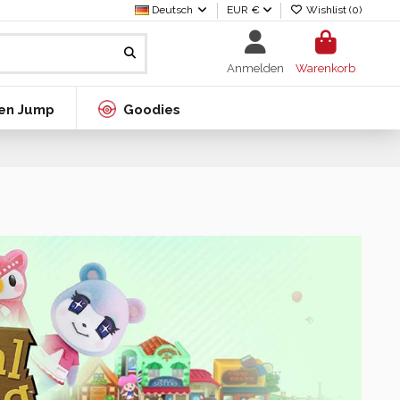
Deutsch
EUR €
Wishlist (
0
)
Anmelden
Warenkorb
en Jump
Goodies