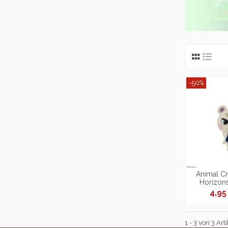
-50%
Animal C
Horizons
Marshal An
4,9
Flock
1 - 3 von 3 Arti