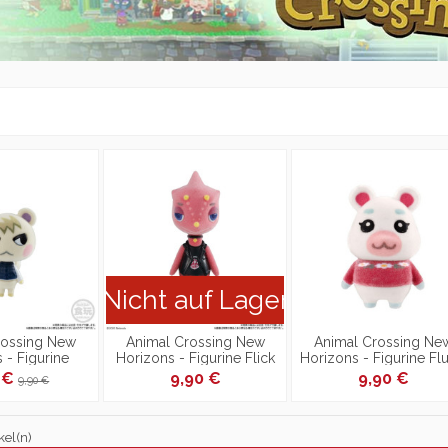
Nicht auf Lager
rossing New
Animal Crossing New
Animal Crossing Ne
 - Figurine
Horizons - Figurine Flick
Horizons - Figurine Flu
imal Crossing
Animal Crossing Flocked
Animal Crossing Floc
5 €
9,90 €
9,90 €
9,90 €
ed Doll
Doll
Doll
kel(n)