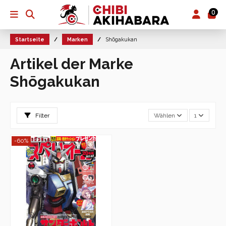
0
Startseite
Marken
Shōgakukan
Artikel der Marke
Shōgakukan
Filter
Wählen
1
-60%