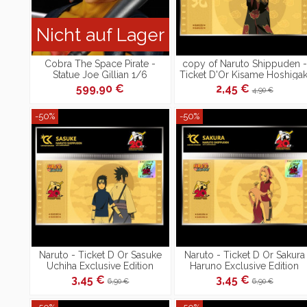
Nicht auf Lager
Cobra The Space Pirate -
copy of Naruto Shippuden -
Statue Joe Gillian 1/6
Ticket D'Or Kisame Hoshigak
- Collection 2
599,90 €
2,45 €
4,90 €
-50%
-50%
Naruto - Ticket D Or Sasuke
Naruto - Ticket D Or Sakura
Uchiha Exclusive Edition
Haruno Exclusive Edition
3,45 €
3,45 €
6,90 €
6,90 €