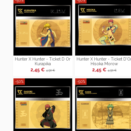
-50%
-50%
Hunter X Hunter - Ticket D Or
Hunter X Hunter - Ticket D'O
Kurapika
Hisoka Morow
2,45 €
2,45 €
4,90 €
4,90 €
-50%
-50%