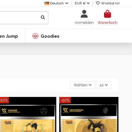
Deutsch
EUR €
Wishlist (
0
)
Anmelden
Warenkorb
en Jump
Goodies
Wählen
42
-50%
-50%