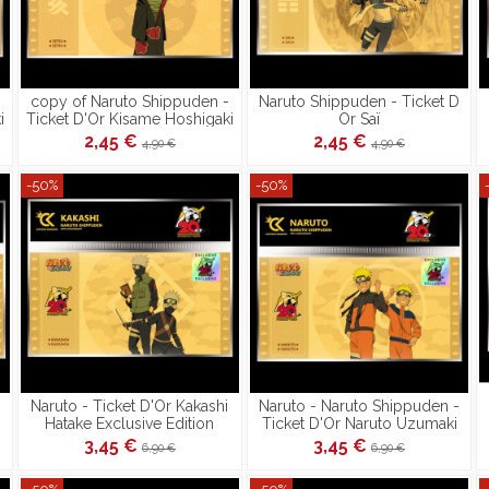
copy of Naruto Shippuden -
Naruto Shippuden - Ticket D
i
Ticket D'Or Kisame Hoshigaki
Or Saï
- Collection 2
2,45 €
2,45 €
4,90 €
4,90 €
-50%
-50%
Naruto - Ticket D'Or Kakashi
Naruto - Naruto Shippuden -
Hatake Exclusive Edition
Ticket D'Or Naruto Uzumaki
Exclusive Edition
3,45 €
3,45 €
6,90 €
6,90 €