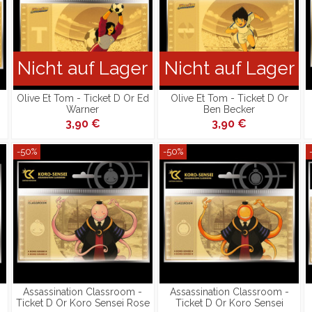
Nicht auf Lager
Nicht auf Lager
Olive Et Tom - Ticket D Or Ed
Olive Et Tom - Ticket D Or
Warner
Ben Becker
3,90 €
3,90 €
-50%
-50%
Assassination Classroom -
Assassination Classroom -
Ticket D Or Koro Sensei Rose
Ticket D Or Koro Sensei