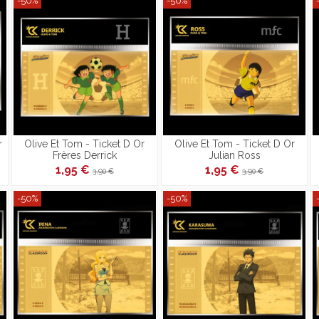
-50%
-50%
r
Olive Et Tom - Ticket D Or
Olive Et Tom - Ticket D Or
Frères Derrick
Julian Ross
1,95 €
1,95 €
3,90 €
3,90 €
-50%
-50%