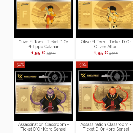
Olive Et Tom - Ticket D'Or
Olive Et Tom - Ticket D Or
Philippe Calahan
Olivier Atton
1,95 €
1,95 €
3,90 €
3,90 €
-50%
-50%
Assassination Classroom -
Assassination Classroom -
Ticket D'Or Koro Sensei
Ticket D Or Koro Sensei