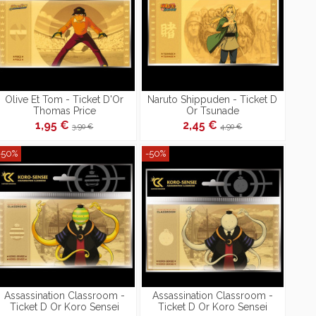
Olive Et Tom - Ticket D'Or
Naruto Shippuden - Ticket D
Thomas Price
Or Tsunade
1,95 €
2,45 €
3,90 €
4,90 €
-50%
-50%
Assassination Classroom -
Assassination Classroom -
Ticket D Or Koro Sensei
Ticket D Or Koro Sensei