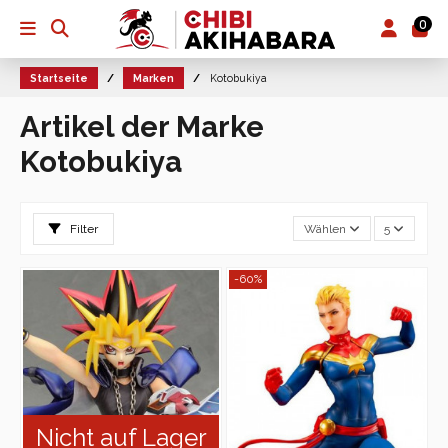
0
Startseite
Marken
Kotobukiya
Artikel der Marke
Kotobukiya
Filter
Wählen
5
-60%
Nicht auf Lager