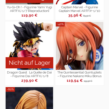
Yu-Gi-Oh ! - Figurine Yami Yugi
Captain Marvel - Figurine
ARTFXJ 1/7 [Reproduction]
Captain Marvel ARTFX+ 1/10
119,90 €
35,96 €
89,90 €
-40%
Nicht auf Lager
Dragon Quest : La Quête de Daï
The Quintessential Quintuplets
- Figurine Dai ARTFXJ 1/8
– Figurine Nakano Miku Bonus
Edition 1/8
239,90 €
119,94 €
199,90 €
-60%