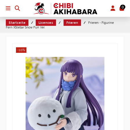
0
Startseite
Licences
Frieren
Frieren - Figurine
Fern XStellar Snow Fun Ver.
-10%