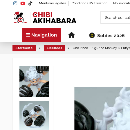
Mentions légales
Conditions d'utilisation
Nous cont
Navigation
Soldes 2026
Startseite
Licences
One Piece – Figurine Monkey D Luff