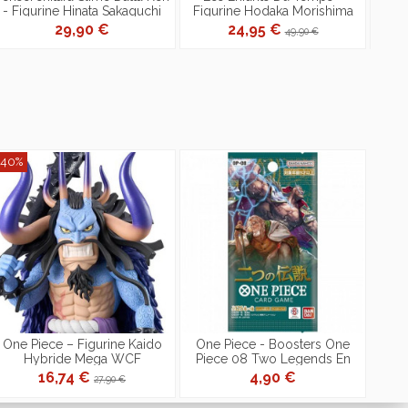
- Figurine Hinata Sakaguchi
Figurine Hodaka Morishima
Pac
Vibration Stars
Pop Up Parade
B
29,90 €
24,95 €
49,90 €
-40%
One Piece – Figurine Kaido
One Piece - Boosters One
Hybride Mega WCF
Piece 08 Two Legends En
Japonais
16,74 €
4,90 €
27,90 €