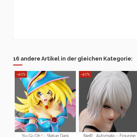
16 andere Artikel in der gleichen Kategorie:
-40%
-40%
Yu-Gi-Oh ! - Statue Dark
NieR : Automata – Figurine