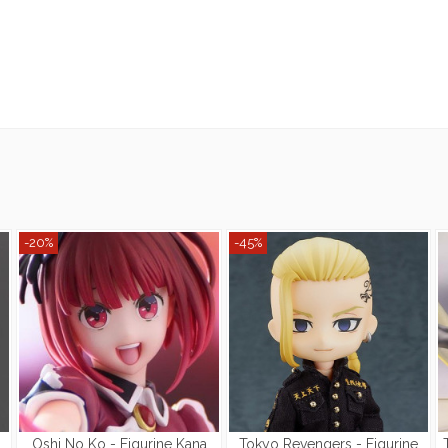
-20%
-45%
Oshi No Ko - Figurine Kana
Tokyo Revengers - Figurine