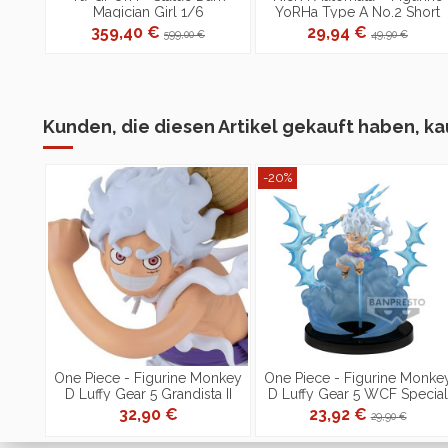
Magician Girl 1/6
YoRHa Type A No.2 Short
Hair Ver. Form-ISM
359,40 €
29,94 €
599,00 €
49,90 €
Kunden, die diesen Artikel gekauft haben, kau
-20%
One Piece - Figurine Monkey
One Piece - Figurine Monke
D Luffy Gear 5 Grandista II
D Luffy Gear 5 WCF Special
32,90 €
23,92 €
29,90 €