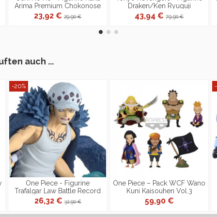
Arima Premium Chokonose
Draken/Ken Ryuguji
Figure
Nendoroid Doll
23,92 €
43,94 €
29,90 €
79,90 €
ften auch ...
-20%
y
One Piece - Figurine
One Piece – Pack WCF Wano
Trafalgar Law Battle Record
Kuni Kaisouhen Vol.3
Collection II
26,32 €
59,90 €
32,90 €