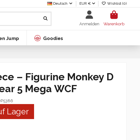
Deutsch
EUR €
Wishlist (
0
)
Anmelden
Warenkorb
en Jump
Goodies
ece – Figurine Monkey D
Gear 5 Mega WCF
OP5386
uf Lager