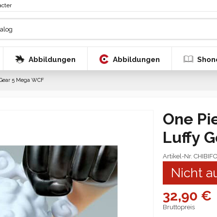
acter
Abbildungen
Abbildungen
Shon
y Gear 5 Mega WCF
One Pi
Luffy 
Artikel-Nr.
CHIBIF
Nicht a
32,90 €
Bruttopreis