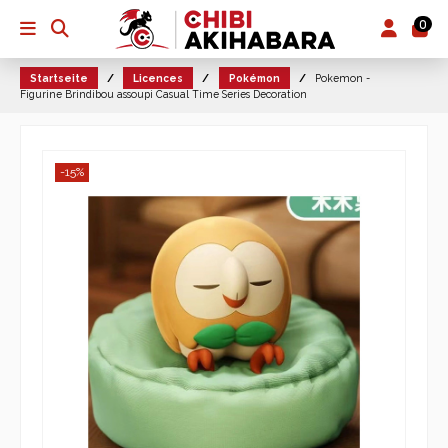
0
Startseite
Licences
Pokémon
Pokemon -
Figurine Brindibou assoupi Casual Time Series Decoration
-15%