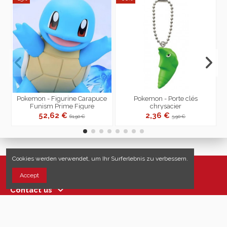
Pokemon - Figurine Carapuce
Pokemon - Porte clés
Funism Prime Figure
chrysacier
52,62 €
2,36 €
61,90 €
5,90 €
Cookies werden verwendet, um Ihr Surferlebnis zu verbessern.
Nützliche Links
Accept
Contact us
Follow us