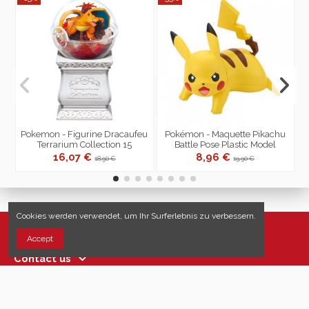
Pokemon - Figurine Dracaufeu
Pokémon - Maquette Pikachu
Terrarium Collection 15
Battle Pose Plastic Model
16,07 €
8,96 €
18,90 €
19,90 €
Cookies werden verwendet, um Ihr Surferlebnis zu verbessern.
Nützliche Links
Accept
Contact us
Follow us