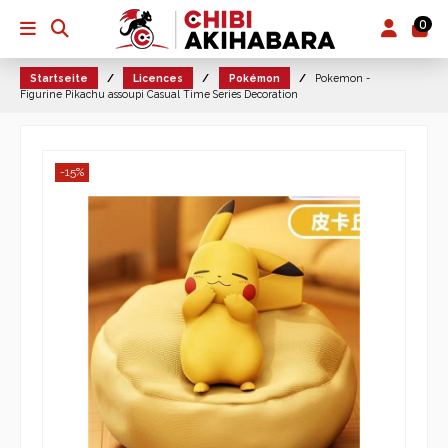
0
Startseite
Licences
Pokémon
Pokemon -
Figurine Pikachu assoupi Casual Time Series Decoration
-15%