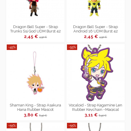
Dragon Ball Super - Strap
Dragon Ball Super - Strap
Trunks Ssj God UDM Burst 42
Android 16 UDM Burst 42
2,45 €
2,45 €
4,90 €
4,90 €
-45%
-55%
Shaman King - Strap Asakura
Vocaloid - Strap Kagamine Len
Hana Rubber Mascot
Rubber Keychain ~Magical
Mirai 2018~
3,80 €
3,11 €
6,90 €
6,90 €
-55%
-55%