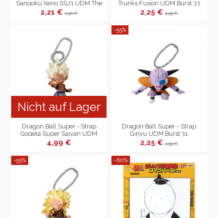
Sangoku Xeno SSJ3 UDM The
Trunks Fusion UDM Burst 33
Best 26
2,21 €
2,25 €
4,90 €
4,99 €
-55%
Nicht auf Lager
Dragon Ball Super - Strap
Dragon Ball Super - Strap
Gogeta Super Saiyan UDM
Ginyu UDM Burst 31
Burst 33
4,99 €
2,25 €
4,99 €
-55%
-60%