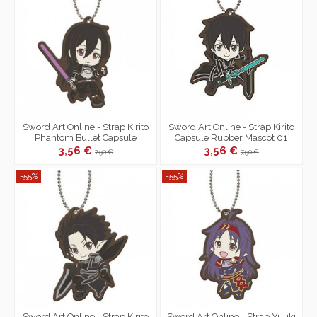
Sword Art Online - Strap Kirito
Sword Art Online - Strap Kirito
Phantom Bullet Capsule
Capsule Rubber Mascot 01
Rubber Mascot 01
3,56 €
3,56 €
7,90 €
7,90 €
-55%
-55%
Sword Art Online - Strap Kirito
Sword Art Online - Strap Yuuki