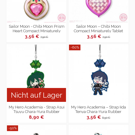
Sailor Moon - Chibi Moon Prism
Sailor Moon – Chibi Moon
Heart Compact Miniaturely
Compact Miniaturely Tablet
Tablet Vol.2
Vol.3
3,56 €
3,56 €
7,90 €
7,90 €
-60%
Nicht auf Lager
My Hero Academia - Strap Asui
My Hero Academia – Strap Iida
Tsuyu Chara-Yura Rubber
Tenya Chara-Yura Rubber
8,90 €
3,56 €
8,90 €
-50%