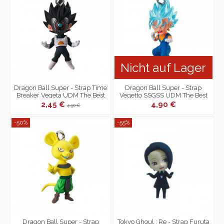
Nicht auf Lager
Dragon Ball Super - Strap Time
Dragon Ball Super - Strap
Breaker Vegeta UDM The Best
Vegetto SSGSS UDM The Best
27
27
2,45 €
4,90 €
4,90 €
-50%
-55%
Dragon Ball Super - Strap
Tokyo Ghoul : Re - Strap Furuta