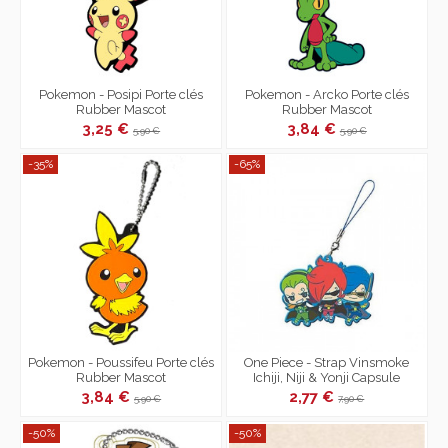
Pokemon - Posipi Porte clés
Pokemon - Arcko Porte clés
Rubber Mascot
Rubber Mascot
3,25 €
3,84 €
5,90 €
5,90 €
-35%
-65%
Pokemon - Poussifeu Porte clés
One Piece - Strap Vinsmoke
Rubber Mascot
Ichiji, Niji & Yonji Capsule
Rubber Mascot
3,84 €
2,77 €
5,90 €
7,90 €
-50%
-50%