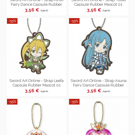
Fairy Dance Capsule Rubber
Capsule Rubber Mascot 01
Mascot 01
3,56 €
3,56 €
7,90 €
7,90 €
-55%
-55%
Sword Art Online - Strap Leafa
Sword Art Online - Strap Asuna
Capsule Rubber Mascot 01
Fairy Dance Capsule Rubber
Mascot 01
3,56 €
3,56 €
7,90 €
7,90 €
-55%
-55%