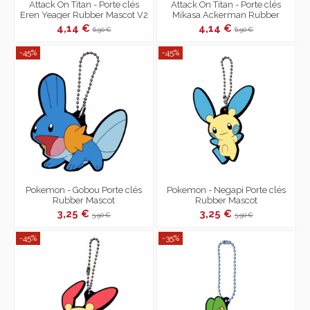
Attack On Titan - Porte clés
Attack On Titan - Porte clés
Eren Yeager Rubber Mascot V2
Mikasa Ackerman Rubber
Mascot V2
4,14 €
4,14 €
6,90 €
6,90 €
-45%
-45%
Pokemon - Gobou Porte clés
Pokemon - Negapi Porte clés
Rubber Mascot
Rubber Mascot
3,25 €
3,25 €
5,90 €
5,90 €
-45%
-35%