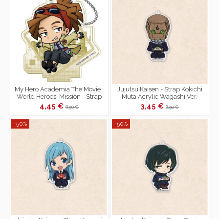
My Hero Academia The Movie :
Jujutsu Kaisen - Strap Kokichi
World Heroes' Mission - Strap
Muta Acrylic Wagashi Ver.
Rody Soul Acrylic Key Chain...
4,45 €
3,45 €
8,90 €
6,90 €
-50%
-50%