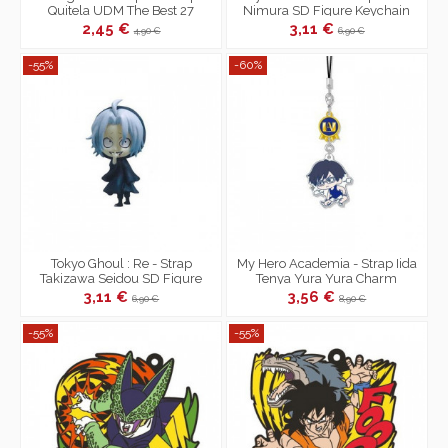
Quitela UDM The Best 27
Nimura SD Figure Keychain
2,45 €
3,11 €
4,90 €
6,90 €
-55%
-60%
Tokyo Ghoul : Re - Strap
My Hero Academia - Strap Iida
Takizawa Seidou SD Figure
Tenya Yura Yura Charm
Keychain
Collection
3,11 €
3,56 €
6,90 €
8,90 €
-55%
-55%