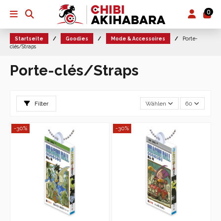
0
Startseite
Goodies
Mode & Accessoires
Porte-
clés/Straps
Porte-clés/Straps
Filter
Wählen
60
-30%
-30%