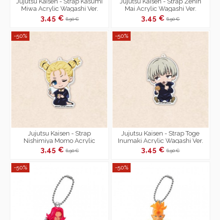
Jujutsu Kaisen - Strap Kasumi
Jujutsu Kaisen - Strap Zenin
Miwa Acrylic Wagashi Ver.
Mai Acrylic Wagashi Ver.
3,45 €
3,45 €
6,90 €
6,90 €
-50%
-50%
Jujutsu Kaisen - Strap
Jujutsu Kaisen - Strap Toge
Nishimiya Momo Acrylic
Inumaki Acrylic Wagashi Ver.
Wagashi Ver.
3,45 €
3,45 €
6,90 €
6,90 €
-50%
-50%