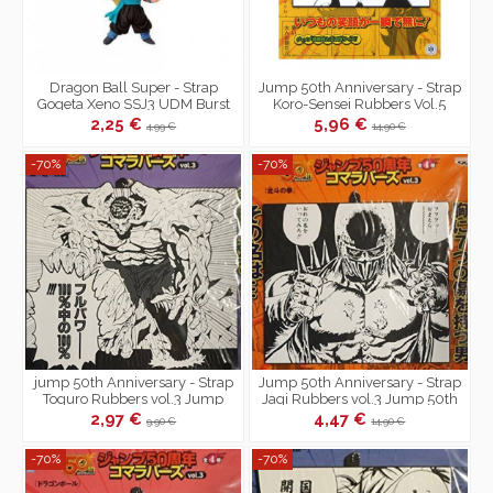
Dragon Ball Super - Strap
Jump 50th Anniversary - Strap
Gogeta Xeno SSJ3 UDM Burst
Koro-Sensei Rubbers Vol.5
31
Jump 50th Anniversary
2,25 €
5,96 €
4,99 €
14,90 €
-70%
-70%
jump 50th Anniversary - Strap
Jump 50th Anniversary - Strap
Toguro Rubbers vol.3 Jump
Jagi Rubbers vol.3 Jump 50th
50th Anniversary
Anniversary
2,97 €
4,47 €
9,90 €
14,90 €
-70%
-70%